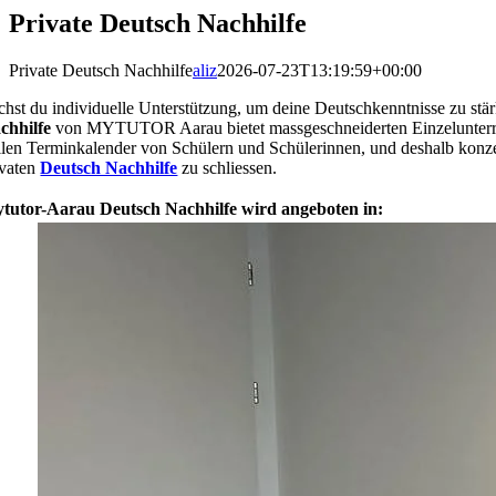
Private Deutsch Nachhilfe
Private Deutsch Nachhilfe
aliz
2026-07-23T13:19:59+00:00
chst du individuelle Unterstützung, um deine Deutschkenntnisse zu stär
chhilfe
von MYTUTOR Aarau bietet massgeschneiderten Einzelunterricht
llen Terminkalender von Schülern und Schülerinnen, und deshalb konz
ivaten
Deutsch Nachhilfe
zu schliessen.
tutor-Aarau Deutsch Nachhilfe wird angeboten in: