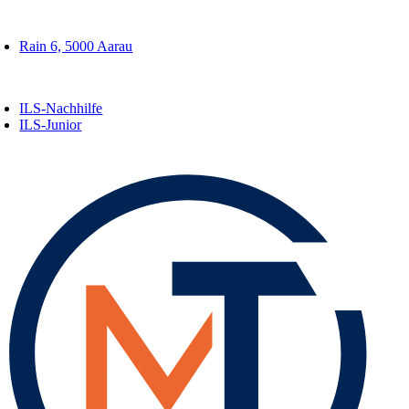
Zum
oggle
Inhalt
avigation
Rain 6, 5000 Aarau
springen
oggle
avigation
ILS-Nachhilfe
ILS-Junior