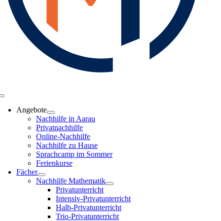
Toggle
Navigation
Angebote
Nachhilfe in Aarau
Privatnachhilfe
Online-Nachhilfe
Nachhilfe zu Hause
Sprachcamp im Sommer
Ferienkurse
Fächer
Nachhilfe Mathematik
Privatunterricht
Intensiv-Privatunterricht
Halb-Privatunterricht
Trio-Privatunterricht