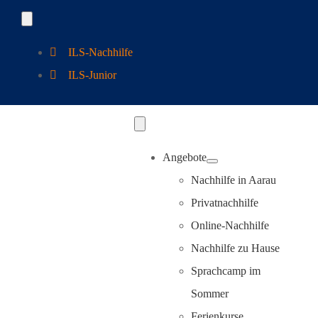
Zum
Toggle
Navigation
Inhalt
ILS-Nachhilfe
springen
ILS-Junior
Toggle
Navigation
Angebote
Nachhilfe in Aarau
Privatnachhilfe
Online-Nachhilfe
Nachhilfe zu Hause
Sprachcamp im
Sommer
Ferienkurse